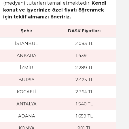
(medyan) tutarları temsil etmektedir.
Kendi
konut ve işyerinize özel fiyatı öğrenmek
için teklif almanızı öneririz.
Şehir
DASK Fiyatları
İSTANBUL
2.083 TL
ANKARA
1.439 TL
İZMİR
2.289 TL
BURSA
2.425 TL
KOCAELİ
2.364 TL
ANTALYA
1.540 TL
ADANA
1.659 TL
KONYA
901 TL