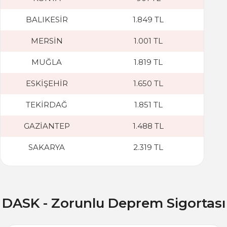
BALIKESİR
1.849 TL
MERSİN
1.001 TL
MUĞLA
1.819 TL
ESKİŞEHİR
1.650 TL
TEKİRDAĞ
1.851 TL
GAZİANTEP
1.488 TL
SAKARYA
2.319 TL
DASK - Zorunlu Deprem Sigortası